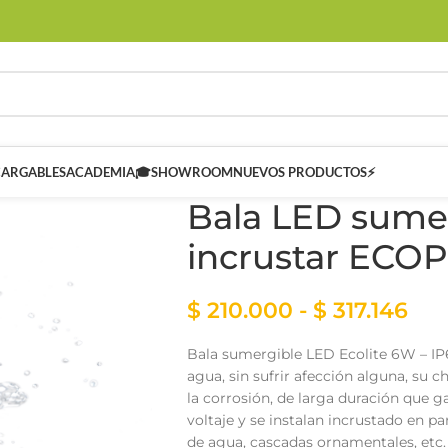
CARGABLES
ACADEMIA🎓
SHOWROOM
NUEVOS PRODUCTOS⚡
Bala LED sume
incrustar ECO
$
210.000
-
$
317.146
Bala sumergible LED Ecolite 6W – IP6
agua, sin sufrir afección alguna, su c
 SMART
Controladores Inteligentes SMART
la corrosión, de larga duración que g
voltaje y se instalan incrustado en par
de agua, cascadas ornamentales, etc.