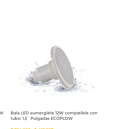
1W
Bala LED sumergible 12W compatible con
Bala LED sume
tubo: 1,5¨ Pulgadas ECOPL12W
ECOPL6W – Lu