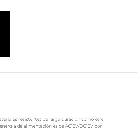
teriales resistentes de larga duración como es el
la energía de alimentación es de AC12V/DC12V por