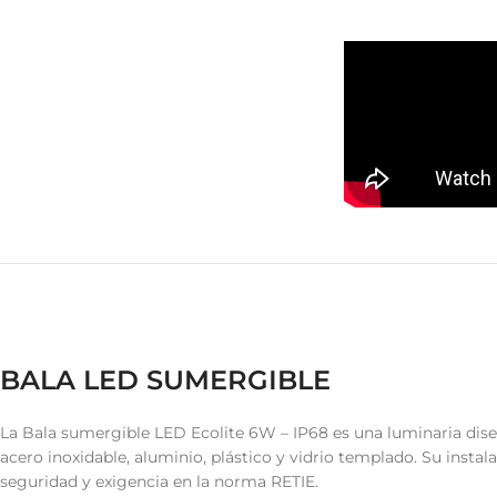
BALA LED SUMERGIBLE
La Bala sumergible LED Ecolite 6W – IP68 es una luminaria diseñ
acero inoxidable, aluminio, plástico y vidrio templado. Su insta
seguridad y exigencia en la norma RETIE.