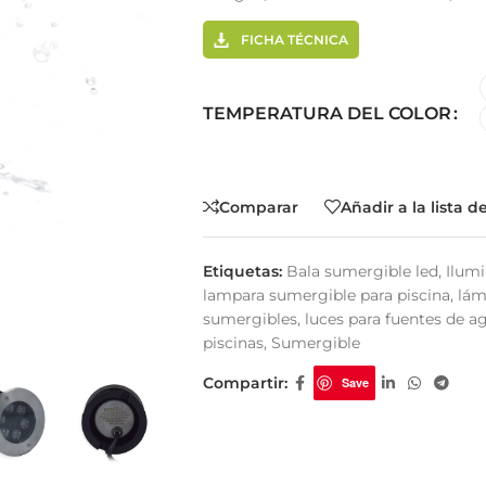
FICHA TÉCNICA
TEMPERATURA DEL COLOR
tema Smart
Cinta Multicolor
Comparar
Añadir a la lista 
Etiquetas:
Bala sumergible led
,
Ilum
lampara sumergible para piscina
,
lám
sumergibles
,
luces para fuentes de a
piscinas
,
Sumergible
Compartir:
Save