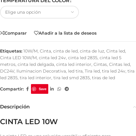
TEMPERATURA DEL COLOR
Comparar
Añadir a la lista de deseos
Etiquetas:
10W/M
,
Cinta
,
cinta de led
,
cinta de luz
,
Cinta led
,
Cinta LED 10W/M
,
cinta led 24v
,
cinta led 2835
,
cinta led 5
metros
,
cinta led delgada
,
cinta led interior
,
Cintas
,
Cintas led
,
DC24V
,
Iluminacion Decorativa
,
led tira
,
Tira led
,
tira led 24v
,
tira
led 2835
,
tira led interior
,
tira led smd 2835
,
tiras de led
Compartir:
Save
Descripción
CINTA LED 10W