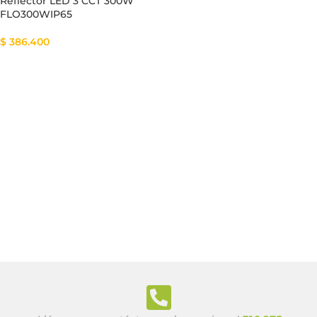
Reflector LED 3 CCT 300W
FLO300WIP65
$
386.400