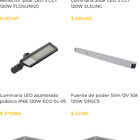
Reflector Solar LED 3 CCT
Luminaria Solar LED 3 CCT
120W FLOSUN120
120W SLSUNC
$
261.147
$
259.466
Luminaria LED alumbrado
Fuente de poder Slim 12V 10A
público IP66 120W ECO-SL-05
120W DRSC5
$
379.866
$
42.187