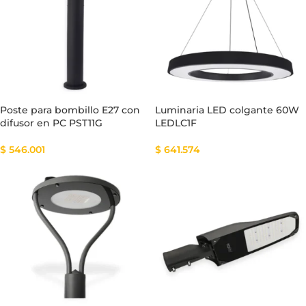
Poste para bombillo E27 con
Luminaria LED colgante 60W
difusor en PC PST11G
LEDLC1F
$
546.001
$
641.574