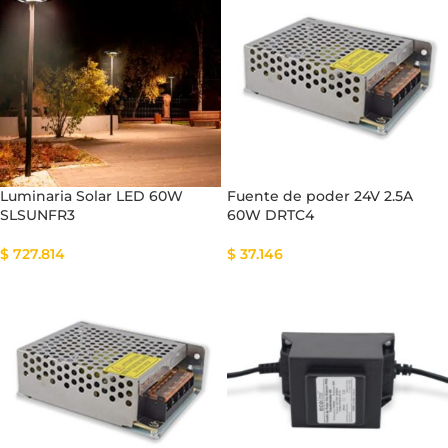
Luminaria Solar LED 60W
Fuente de poder 24V 2.5A
SLSUNFR3
60W DRTC4
$
727.814
$
37.146