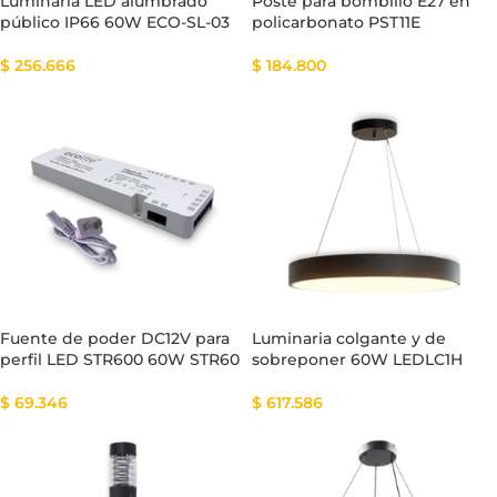
Luminaria LED alumbrado
Poste para bombillo E27 en
público IP66 60W ECO-SL-03
policarbonato PST11E
$
256.666
$
184.800
Fuente de poder DC12V para
Luminaria colgante y de
perfil LED STR600 60W STR60
sobreponer 60W LEDLC1H
$
69.346
$
617.586