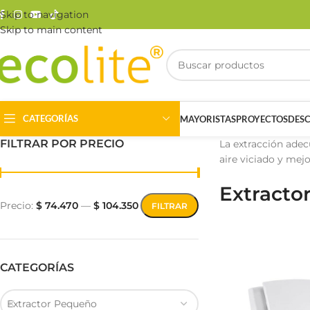
Skip to navigation
Skip to main content
CATEGORÍAS
MAYORISTAS
PROYECTOS
DES
FILTRAR POR PRECIO
La extracción adec
aire viciado y mejo
Extracto
Precio:
$ 74.470
—
$ 104.350
FILTRAR
Riel Magnético
Track Light
CATEGORÍAS
Extractor Pequeño