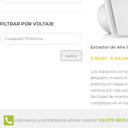
FILTRAR POR VOLTAJE
Fuente de Poder SMART
Luminarias Sis
Extractor de Aire
Aplicar
$
95.014
-
$
104.34
Los espacios con p
pequeño mueve el 
práctica en espacio
ventilación natural
facilidad de mante
complejos en el lu
¡Llámanos y contáctanos ahora mismo!
316 875 9639
P