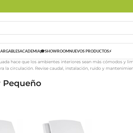
CARGABLES
ACADEMIA🎓
SHOWROOM
NUEVOS PRODUCTOS⚡
uada hace que los ambientes interiores sean más cómodos y limpi
ra la circulación. Revise caudal, instalación, ruido y mantenimie
r Pequeño
 SMART
Controladores Inteligentes SMART