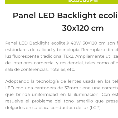
ECO30120V48
Panel LED Backlight eco
30x120 cm
Fuente de Poder SMART
Luminarias Sis
Panel LED Backlight ecolite® 48W 30×120 cm son fa
estándares de calidad y tecnología. Reemplazo direc
luz fluorescente tradicional T8x2. Ampliamente utiliz
de interiores comercial y residencial, tales como of
sala de conferencias, hoteles, etc.
Adoptando la tecnología de lentes usada en los tel
LED con una cantonera de 32mm tiene una correcta 
que brinda uniformidad en la iluminación. Con e
resuelve el problema del tono amarillo que pres
delgados en su placa conductora de luz (LGP).