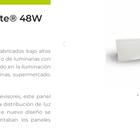
lite® 48W
tema Smart
Cinta Multicolor
bricados bajo altos
to de luminarias con
ado en la iluminación
icinas, supermercado,
evisores, este panel
distribución de luz
ste nuevo diseño se
entaban los paneles