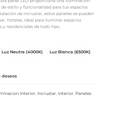
 Este panel LED proporciona una iluminación
 de estilo y funcionalidad para tus espacios
stalación de incrustar, estos paneles se pueden
ar, hoteles, ideal para iluminar espacios
 y residenciales de todo tipo.
Luz Neutra (4000K)
Luz Blanca (6500K)
de deseos
uminacion Interior
,
Incrustar
,
Interior
,
Paneles