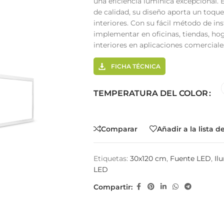
una eficiencia lumínica excepcional.
de calidad, su diseño aporta un toque
interiores. Con su fácil método de in
implementar en oficinas, tiendas, hog
interiores en aplicaciones comerciales
FICHA TÉCNICA
TEMPERATURA DEL COLOR
Comparar
Añadir a la lista 
Etiquetas:
30x120 cm
,
Fuente LED
,
Il
LED
Compartir: