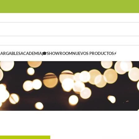
CARGABLES
ACADEMIA🎓
SHOWROOM
NUEVOS PRODUCTOS⚡
 SMART
Controladores Inteligentes SMART