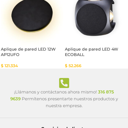
Aplique de pared LED 12W
Aplique de pared LED 4W
AP12UFO
ECOBALL
$
121.334
$
52.266
¡Llámanos y contáctanos ahora mismo!
316 875
9639
Permítenos presentarte nuestros productos y
nuestra empresa.