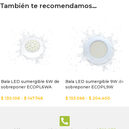
También te recomendamos…
Bala LED sumergible 6W de
Bala LED sumergible 9W de
sobreponer ECOPL6WA
sobreponer ECOPL9W
$
130.106
-
$
147.746
$
153.066
-
$
204.400